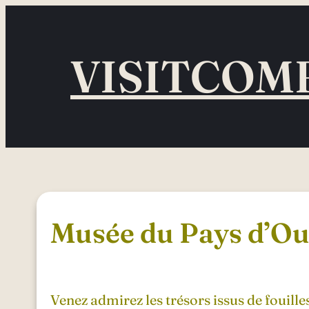
Aller
au
VISITCOM
contenu
Musée du Pays d’O
Venez admirez les trésors issus de fouill