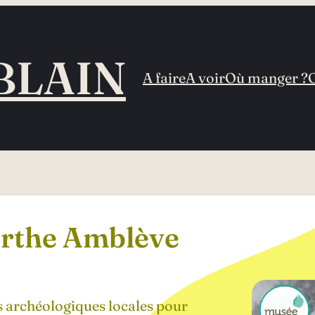
BLAIN
A faire
A voir
Où manger ?
urthe Amblève
es archéologiques locales pour