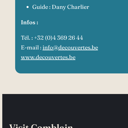
Guide : Dany Charlier
Infos :
Tél. : +32 (0)4 369 26 44
E-mail :
info@decouvertes.be
www.decouvertes.be
Visit Comblain