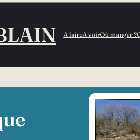
BLAIN
A faire
A voir
Où manger ?
que