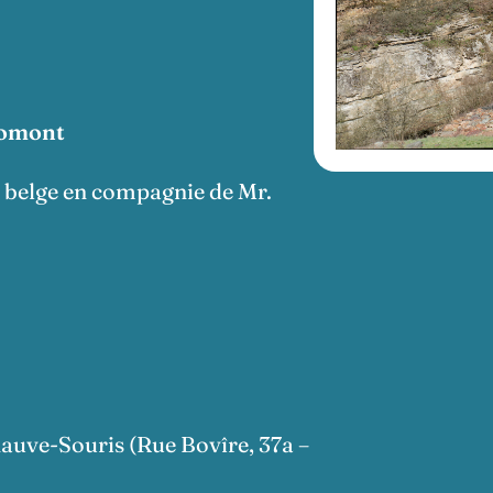
romont
l belge en compagnie de Mr.
hauve-Souris (Rue Bovîre, 37a –