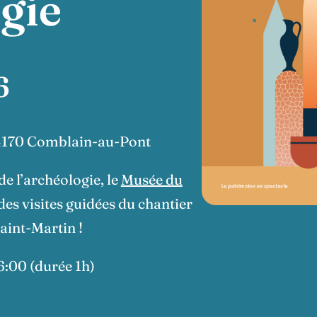
ogie
6
 4170 Comblain-au-Pont
e l’archéologie, le
Musée du
es visites guidées du chantier
aint-Martin !
16:00 (durée 1h)