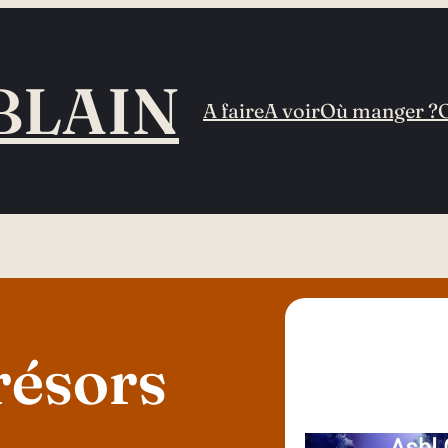
BLAIN
A faire
A voir
Où manger ?
résors