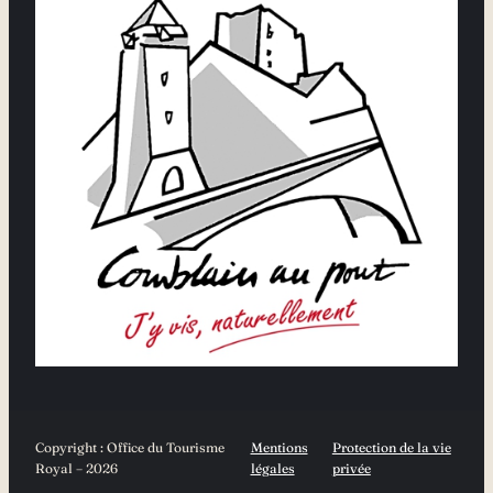
Copyright : Office du Tourisme
Mentions
Protection de la vie
Royal – 2026
légales
privée